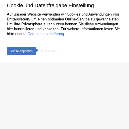
Cookie und Datenfreigabe Einstellung
ASKOMA AG
We care about energy
Auf unserer Website verwenden wir Cookies und Anwendungen von
Drittanbietern, um einen optimalen Online-Service zu gewährleisten.
Die dezentrale Speicherung zur Bereitstellung der Energie bei
Um Ihre Privatsphäre zu schützen können Sie diese Anwendungen
Bedarf ist ein Hauptanliegen. Mit unseren Produkten und
hier kontrollieren und verwalten.
Für weitere Informationen lesen Sie
Gesamtanlagen leisten wir unseren Beitrag an eine saubere
bitte unsere
Datenschutzerklärung
.
Zukunft.
Newsletter
Einstellungen
ASKOFAMILY +
Alle akzeptieren
Produkte für den PV-Markt
Einschraub- und Flansch-Heizkörper zur Erwärmung von
Trink- und Heizungswasser mit Photovoltaik
Produkte ansehen