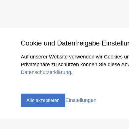
Cookie und Datenfreigabe Einstellu
Auf unserer Website verwenden wir Cookies un
ASKOMA AG
Zusamm
Privatsphäre zu schützen können Sie diese An
Allgemei
Industriestrasse 1
Datenschutzerklärung
.
AGB AS
CH-4922 Bützberg
Allgemei
Schweiz
Erwartun
Tel. +41 62 958 70 80
Support +41 62 958 70 99
Einstellungen
Alle akzeptieren
Fax +41 62 958 70 81
info
askoma.com