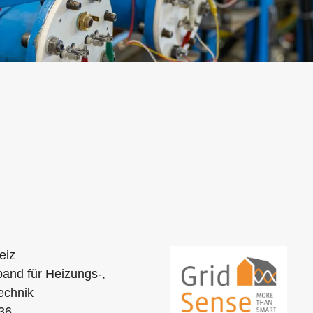
eiz
and für Heizungs-,
echnik
36