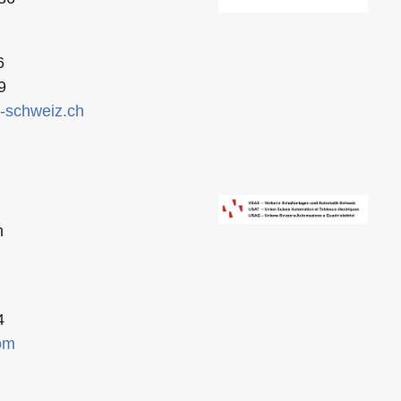
6
9
-schweiz.ch
n
4
om