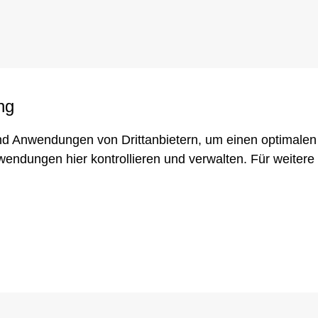
ng
d Anwendungen von Drittanbietern, um einen optimalen 
enarbeit
Qualitätssicherung
wendungen hier kontrollieren und verwalten.
Für weitere
ne Lieferbedingungen
Qualitätszertifikat
KOFAMILY+
IQNet-Zertifikat
ne Einkaufsbedingungen
DGRL-Zertifikat Modul B
gen an unsere Lieferanten
DGRL-Zertifikat Modul D