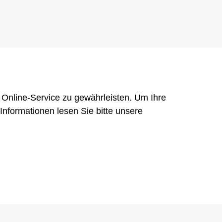
Online-Service zu gewährleisten. Um Ihre
Rechtliches
 Informationen lesen Sie bitte unsere
Impressum
Datenschutz
Cookie Einstellungen
Jetzt Newsletter abonnieren
created by Internetgalerie AG