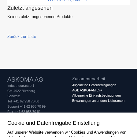
WTS261.095, Stab: 11"
Zuletzt angesehen
Keine zuletzt angesehenen Produkte
Zurück zur Liste
ASKOMA AG
Zusammenarbeit
Allgemeine Lieferbedingungen
Industriestrasse 1
AGB ASKOFAMILY+
CH-4922 Bützberg
Allgemeine Einkaufsbedingungen
Schweiz
Erwartungen an unsere Lieferanten
Tel. +41 62 958 70 80
Support +41 62 958 70 99
Fax +41 62 958 70 81
info
askoma.com
Cookie und Datenfreigabe Einstellung
Qualitätssicherung
Rechtliches
Auf unserer Website verwenden wir Cookies und Anwendungen von
Qualitätszertifikat
Impressum