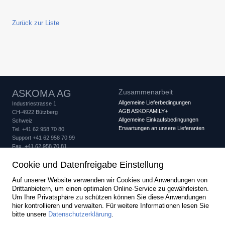
Zurück zur Liste
ASKOMA AG
Zusammenarbeit
Allgemeine Lieferbedingungen
Industriestrasse 1
AGB ASKOFAMILY+
CH-4922 Bützberg
Allgemeine Einkaufsbedingungen
Schweiz
Erwartungen an unsere Lieferanten
Tel. +41 62 958 70 80
Support +41 62 958 70 99
Fax +41 62 958 70 81
info
askoma.com
Cookie und Datenfreigabe Einstellung
Qualitätssicherung
Rechtliches
Auf unserer Website verwenden wir Cookies und Anwendungen von
Qualitätszertifikat
Impressum
Drittanbietern, um einen optimalen Online-Service zu gewährleisten.
Datenschutz
IQNet-Zertifikat
Um Ihre Privatsphäre zu schützen können Sie diese Anwendungen
Cookie Einstellungen
DGRL-Zertifikat Modul B
hier kontrollieren und verwalten.
Für weitere Informationen lesen Sie
DGRL-Zertifikat Modul D
bitte unsere
Datenschutzerklärung
.
created by Internetgalerie AG