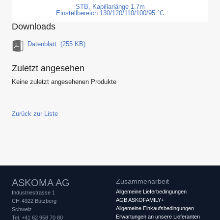
STB, Kapillarlänge 1.7m
Einstellbereich 130/120/110/100/95 °C
Downloads
Datenblatt
(255 KB)
Zuletzt angesehen
Keine zuletzt angesehenen Produkte
Zurück zur Liste
ASKOMA AG
Zusammenarbeit
Allgemeine Lieferbedingungen
Industriestrasse 1
AGB ASKOFAMILY+
CH-4922 Bützberg
Allgemeine Einkaufsbedingungen
Schweiz
Erwartungen an unsere Lieferanten
Tel. +41 62 958 70 80