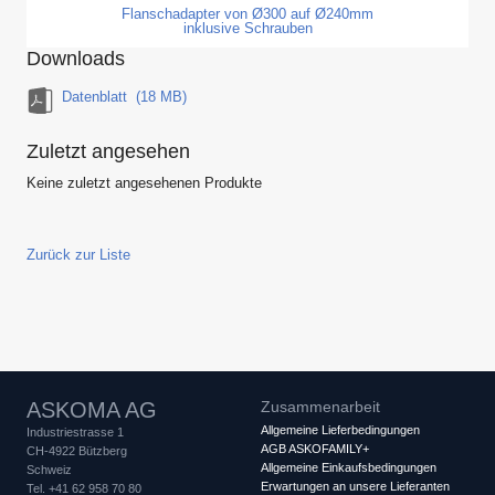
Flanschadapter von Ø300 auf Ø240mm
inklusive Schrauben
Downloads
Datenblatt
(18 MB)
Zuletzt angesehen
Keine zuletzt angesehenen Produkte
Zurück zur Liste
ASKOMA AG
Zusammenarbeit
Allgemeine Lieferbedingungen
Industriestrasse 1
AGB ASKOFAMILY+
CH-4922 Bützberg
Allgemeine Einkaufsbedingungen
Schweiz
Erwartungen an unsere Lieferanten
Tel. +41 62 958 70 80