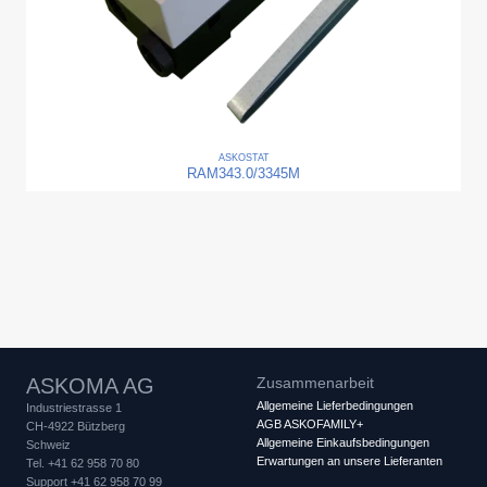
ASKO
STAT
RAM343.0/3345M
ASKOMA AG
Zusammenarbeit
Allgemeine Lieferbedingungen
Industriestrasse 1
AGB ASKOFAMILY+
CH-4922 Bützberg
Allgemeine Einkaufsbedingungen
Schweiz
Erwartungen an unsere Lieferanten
Tel. +41 62 958 70 80
Support +41 62 958 70 99