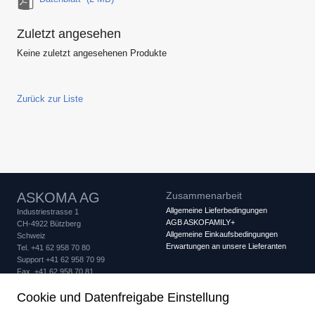
Zuletzt angesehen
Keine zuletzt angesehenen Produkte
Zurück zur Liste
ASKOMA AG
Zusammenarbeit
Allgemeine Lieferbedingungen
Industriestrasse 1
AGB ASKOFAMILY+
CH-4922 Bützberg
Allgemeine Einkaufsbedingungen
Schweiz
Erwartungen an unsere Lieferanten
Tel. +41 62 958 70 80
Support +41 62 958 70 99
Fax +41 62 958 70 81
info
askoma.com
Cookie und Datenfreigabe Einstellung
Qualitätssicherung
Rechtliches